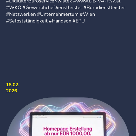
#DigitalerBüroserviceKwistek
#
www.DB-VA-RW.at
#WKO
#GewerblicheDienstleister
#Bürodienstleister
#Netzwerken
#Unternehmertum
#Wien
#Selbstständigkeit
#Handson
#EPU
18.02.
2026