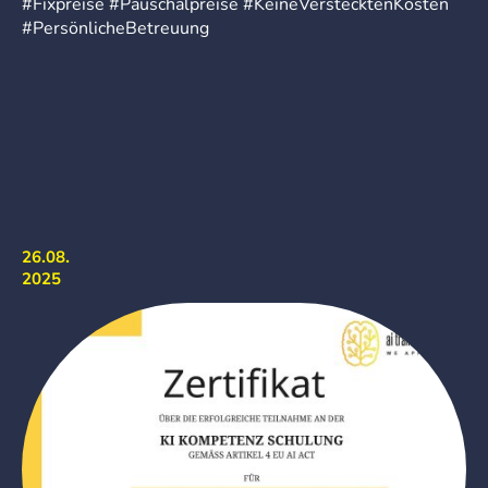
#Fixpreise #Pauschalpreise #KeineVerstecktenKosten
#PersönlicheBetreuung
26.08.
2025